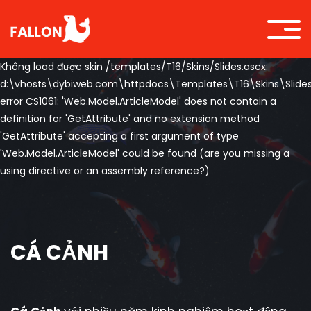
Không load được skin /templates/T16/Skins/Slides.ascx:
d:\vhosts\dybiweb.com\httpdocs\Templates\T16\Skins\Slides.
error CS1061: 'Web.Model.ArticleModel' does not contain a
definition for 'GetAttribute' and no extension method
'GetAttribute' accepting a first argument of type
'Web.Model.ArticleModel' could be found (are you missing a
using directive or an assembly reference?)
CÁ CẢNH