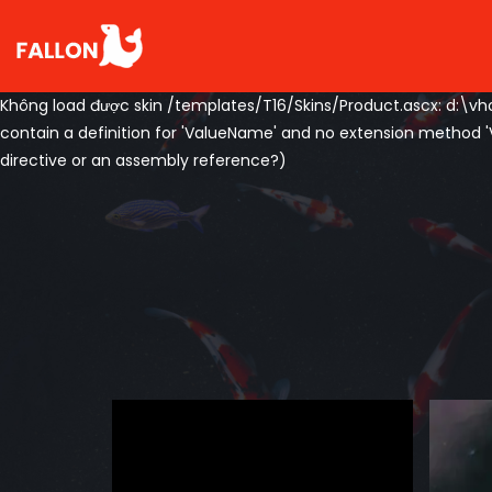
Không load được skin /templates/T16/Skins/Product.ascx: d:\v
contain a definition for 'ValueName' and no extension method 
directive or an assembly reference?)