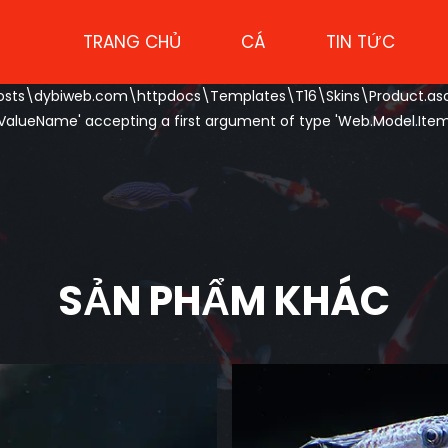
TRANG CHỦ
CÁ
TIN TỨC
hosts\dybiweb.com\httpdocs\Templates\T16\Skins\Product.ascx(
'ValueName' accepting a first argument of type 'Web.Model.Item
SẢN PHẨM KHÁC