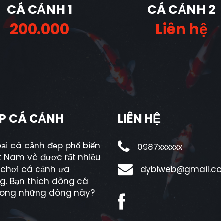
CÁ CẢNH 1
CÁ CẢNH 2
200.000
Liên hệ
P CÁ CẢNH
LIÊN HỆ
ại cá cảnh đẹp phổ biến
0987xxxxxx
ệt Nam và được rất nhiều
 chơi cá cảnh ưa
dybiweb@gmail.c
g. Bạn thích dòng cá
rong những dòng này?