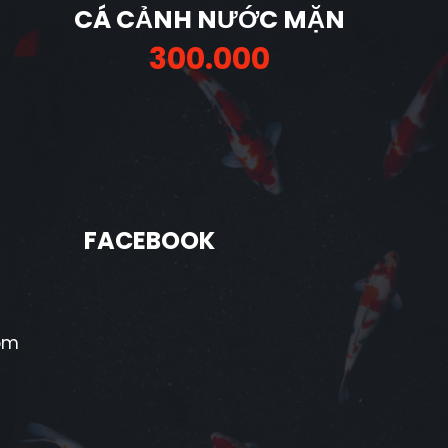
CÁ CẢNH NƯỚC MẶN
C
300.000
FACEBOOK
om