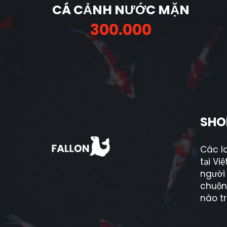
 2
CÁ CẢNH NƯỚC MẶN
ệ
300.000
SHO
Các lo
tại Vi
người
chuộn
nào t