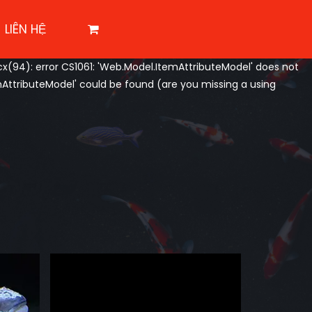
LIÊN HỆ
94): error CS1061: 'Web.Model.ItemAttributeModel' does not
AttributeModel' could be found (are you missing a using